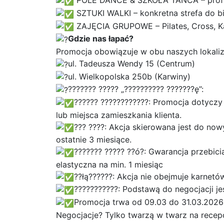
POLE DANCE & SZKOŁA TAŃCA – profesj
SZTUKI WALKI – konkretna strefa do 
ZAJĘCIA GRUPOWE – Pilates, Cross, Kal
Gdzie nas łapać?
Promocja obowiązuje w obu naszych lokaliz
ul. Tadeusza Wendy 15 (Centrum)
ul. Wielkopolska 250b (Karwiny)
??????? ????? „?????????? ???????ę”:
?????? ????????????: Promocja dotyczy 
lub miejsca zamieszkania klienta.
??? ????: Akcja skierowana jest do no
ostatnie 3 miesiące.
??????? ????? ??ó?: Gwarancja przebi
elastyczna na min. 1 miesiąc
??łą??????: Akcja nie obejmuje karnet
???????????: Podstawą do negocjacji jes
Promocja trwa od 09.03 do 31.03.2026
Negocjacje? Tylko twarzą w twarz na recepc