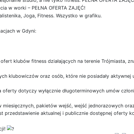
onalne studio, a nie tylko fitness. PEŁNA OFERTA ZAJĘĆ
bicia w worki – PEŁNA OFERTA ZAJĘĆ!
istenika, Joga, Fitness. Wszystko w grafiku.
acjach w Gdyni:
ofert klubów fitness działających na terenie Trójmiasta, z
wych klubowiczów oraz osób, które nie posiadały aktywnej
cia oferty dotyczy wyłącznie długoterminowych umów czło
ów miesięcznych, pakietów wejść, wejść jednorazowych ora
t przedstawienie aktualnej i publicznie dostępnej oferty ko
ji!