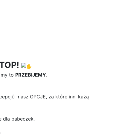
TOP!
a my to
PRZEBIJEMY
.
ecepcji) masz OPCJE, za które inni każą
e dla babeczek.