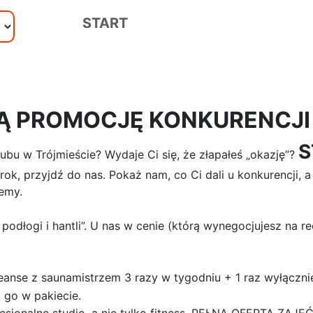
START
Ą PROMOCJĘ KONKURENCJI
S
lubu w Trójmieście? Wydaje Ci się, że złapałeś „okazję”?
ok, przyjdź do nas. Pokaż nam, co Ci dali u konkurencji, 
emy.
podłogi i hantli”. U nas w cenie (którą wynegocjujesz na r
anse z saunamistrzem 3 razy w tygodniu + 1 raz wyłączni
go w pakiecie.