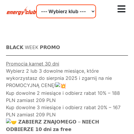
𝗕𝗟𝗔𝗖𝗞 WEEK 𝗣𝗥𝗢𝗠𝗢
Promocja karnet 30 dni
Wybierz 2 lub 3 dowolne miesiące, które
wykorzystasz do sierpnia 2025 i zgarnij na nie
PROMOCYJNĄ CENĘ!
Kup dowolne 2 miesiące i odbierz rabat 10% – 188
PLN zamiast 209 PLN
Kup dowolne 3 miesiące i odbierz rabat 20% – 167
PLN zamiast 209 PLN
𝗭𝗔𝗕𝗜𝗘𝗥𝗭 𝗭𝗡𝗔𝗝𝗢𝗠𝗘𝗚𝗢 – 𝗡𝗜𝗘𝗖𝗛
𝗢𝗗𝗕𝗜𝗘𝗥𝗭𝗘 𝟭𝟬 𝗱𝗻𝗶 𝘇𝗮 𝗳𝗿𝗲𝗲