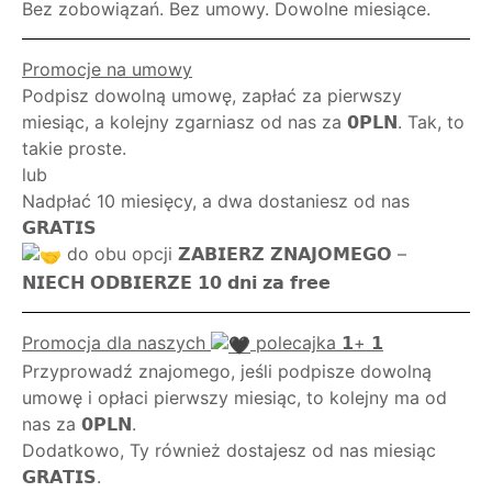
Bez zobowiązań. Bez umowy. Dowolne miesiące.
Promocje na umowy
Podpisz dowolną umowę, zapłać za pierwszy
miesiąc, a kolejny zgarniasz od nas za 𝟬𝗣𝗟𝗡. Tak, to
takie proste.
lub
Nadpłać 10 miesięcy, a dwa dostaniesz od nas
𝗚𝗥𝗔𝗧𝗜𝗦
do obu opcji 𝗭𝗔𝗕𝗜𝗘𝗥𝗭 𝗭𝗡𝗔𝗝𝗢𝗠𝗘𝗚𝗢 –
𝗡𝗜𝗘𝗖𝗛 𝗢𝗗𝗕𝗜𝗘𝗥𝗭𝗘 𝟭𝟬 𝗱𝗻𝗶 𝘇𝗮 𝗳𝗿𝗲𝗲
Promocja dla naszych
polecajka 𝟭+ 𝟭
Przyprowadź znajomego, jeśli podpisze dowolną
umowę i opłaci pierwszy miesiąc, to kolejny ma od
nas za 𝟬𝗣𝗟𝗡.
Dodatkowo, Ty również dostajesz od nas miesiąc
𝗚𝗥𝗔𝗧𝗜𝗦.